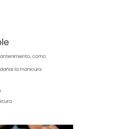
le
mantenimiento, como:
 dañar la manicura
s
icura