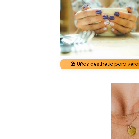
🏖 Uñas aesthetic para ver