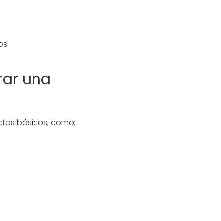
os
rar una
ctos básicos, como: